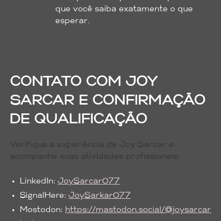
que você saiba exatamente o que
esperar.
CONTATO COM JOY
SARCAR E CONFIRMAÇÃO
DE QUALIFICAÇÃO
Verifique a experiência de Joy Sarcar e
acompanhe suas atividades profissionais:
LinkedIn:
JoySarcar077
SignalHere:
JoySarkar077
Mostodon:
https://mastodon.social/@joysarcar