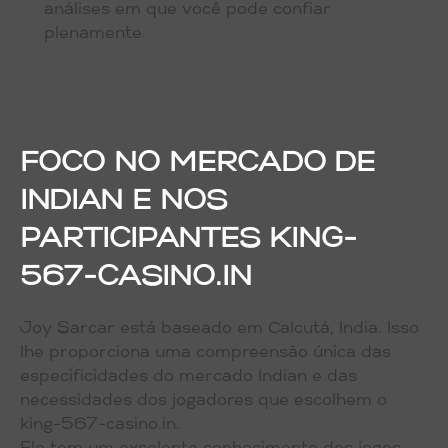
análises em que você pode confiar
plenamente.
FOCO NO MERCADO DE
INDIAN E NOS
PARTICIPANTES KING-
567-CASINO.IN
Joy Sarcar está baseado em Calcutá, India. Isso
lhe proporciona uma compreensão única das
especificidades do mercado Indian e das
necessidades dos jogadores que escolhem o
king-567-casino.in.