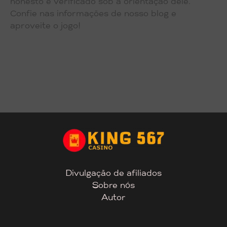
honesto e verificado sob a orientação dele.
Confie nas informações de nosso blog e
aproveite o jogo!
Divulgação de afiliados
Sobre nós
Autor