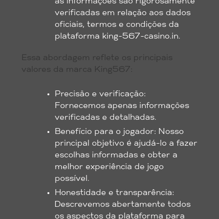
as informações são rigorosamente
verificadas em relação aos dados
oficiais, termos e condições da
plataforma king-567-casino.in.
Essa abordagem reflete os principais
valores da marca King567:
Precisão e verificação:
Fornecemos apenas informações
verificadas e detalhadas.
Benefício para o jogador: Nosso
principal objetivo é ajudá-lo a fazer
escolhas informadas e obter a
melhor experiência de jogo
possível.
Honestidade e transparência:
Descrevemos abertamente todos
os aspectos da plataforma para