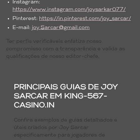
Instagram:
https://www.instagram.com/joysarkar077/
Pinterest:
https://in.pinterest.com/joy_sarcar/
E-mail:
joy.Sarcar@gmail.com
Ter perfis verificáveis enfatiza nosso
compromisso com a transparência e valida as
qualificações de nosso editor-chefe.
PRINCIPAIS GUIAS DE JOY
SARCAR EM KING-567-
CASINO.IN
Confira exemplos de guias detalhados e
úteis criados por Joy Sarcar
especificamente para jogadores de