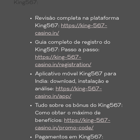
King567:
Revisão completa na plataforma
King567:
https://king-567-
casino.in/
Guia completo de registro do
King567: Passo a passo:
https://king-567-
casino.in/registration/
Aplicativo móvel King567 para
India: download, instalação e
análise:
https://king-567-
casino.in/app/
Tudo sobre os bônus do King567:
Como obter o máximo de
benefícios:
https://king-567-
casino.in/promo-code/
Pagamentos em King567: